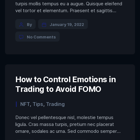
turpis mollis tempus eu a augue. Quisque eleifend
vel tortor et elementum. Praesent et sagittis
ligula. Duis vel tincidunt libero. Cras maximus eros
Post
non quam convallis consectetur. Proin sed
By
January 19, 2022
dignissim dolor. Aliquam interdum, tortor a viverra
author
on
No Comments
convallis, mi nisl congue lacus, dictum aliquam nisl
4
neque vitae magna. […]
Strategies
to
Consider
When
Investing
in
How to Control Emotions in
a
Trading to Avoid FOMO
Bear
Market
Categories
NFT
,
Tips
,
Trading
Donec vel pellentesque nisl, molestie tempus
ligula. Cras massa turpis, pretium nec placerat
ornare, sodales ac urna. Sed commodo semper
fermentum. Phasellus bibendum lorem nisi, et