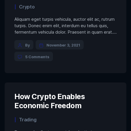
Categories
Crypto
Aliquam eget turpis vehicula, auctor elit ac, rutrum
turpis. Donec enim elit, interdum eu tellus quis,
fermentum vehicula dolor. Praesent in quam erat.
Nam rutrum justo vitae eros efficitur accumsan.
Post
Phasellus scelerisque, massa ut venenatis
By
November 3, 2021
tristique, purus arcu volutpat orci, blandit varius
author
on
5 Comments
nisl orci ut arcu. Sed pharetra non leo a cursus.
7
Donec nunc nisl, […]
NFT
Games
to
Play-
to-
Earn
How Crypto Enables
Economic Freedom
Categories
Trading