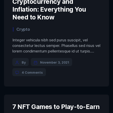
Cryptocurrency and
Inflation: Everything You
Need to Know
Categories
Crypto
Integer vehicula nibh sed purus suscipit, vel
consectetur lectus semper. Phasellus sed risus vel
lorem condimentum pellentesque id ut turpis.
Aenean rhoncus massa ut dapibus accumsan.
Post
Aenean iaculis eu nisi a scelerisque. Ut auctor enim
By
November 3, 2021
quam, vitae luctus lacus tincidunt ac. Ut sit amet
author
on
4 Comments
justo et nisl cursus vestibulum. Mauris dapibus
Cryptocurrency
erat eu maximus eleifend. […]
and
Inflation:
Everything
You
Need
to
7 NFT Games to Play-to-Earn
Know