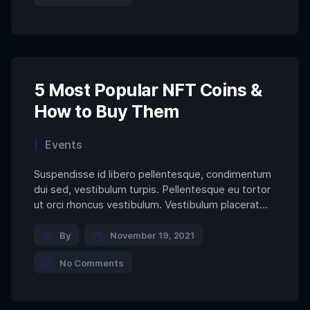
Using
neque vitae magna. […]
Blockchain
to
Break
the
Bias
5 Most Popular NFT Coins &
How to Buy Them
Categories
Events
Suspendisse id libero pellentesque, condimentum
dui sed, vestibulum turpis. Pellentesque eu tortor
ut orci rhoncus vestibulum. Vestibulum placerat
porta sem eu viverra. Nulla interdum nibh sit amet
Post
convallis laoreet. Integer sit amet dolor ac lectus
By
November 19, 2021
semper mollis. Proin et porttitor velit. Mauris
author
on
No Comments
commodo nunc neque. Sed hendrerit consectetur
5
lectus ac feugiat. Nullam et cursus quam. […]
Most
Popular