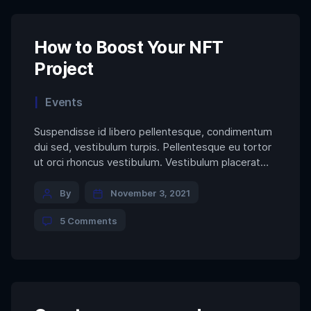
NFT
Coins
&
How
How to Boost Your NFT
to
Project
Buy
Them
Categories
Events
Suspendisse id libero pellentesque, condimentum
dui sed, vestibulum turpis. Pellentesque eu tortor
ut orci rhoncus vestibulum. Vestibulum placerat
porta sem eu viverra. Nulla interdum nibh sit amet
Post
convallis laoreet. Integer sit amet dolor ac lectus
By
November 3, 2021
semper mollis. Proin et porttitor velit. Mauris
author
on
5 Comments
commodo nunc neque. Sed hendrerit consectetur
How
lectus ac feugiat. Nullam et cursus quam. […]
to
Boost
Your
NFT
Project