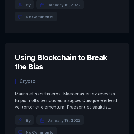
Post
efficitur sapien dapibus sed. Suspendisse iaculis
By
January 19, 2022
erat ut enim tincidunt, vitae bibendum lorem
author
on
No Comments
mattis. Quisque sed nunc quis nisi aliquam dictum
How
at ac velit. Suspendisse orci nunc, condimentum
to
sit […]
Control
Emotions
in
Trading
to
Using Blockchain to Break
Avoid
the Bias
FOMO
Categories
Crypto
Mauris et sagittis eros. Maecenas eu ex egestas
turpis mollis tempus eu a augue. Quisque eleifend
vel tortor et elementum. Praesent et sagittis
ligula. Duis vel tincidunt libero. Cras maximus eros
Post
non quam convallis consectetur. Proin sed
By
January 19, 2022
dignissim dolor. Aliquam interdum, tortor a viverra
author
on
No Comments
convallis, mi nisl congue lacus, dictum aliquam nisl