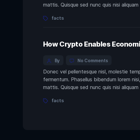
Future
mattis. Quisque sed nunc quis nisi aliquam
of
Photography?
Tags
facts
How Crypto Enables Econom
Categories
Post
on
By
No Comments
How
author
Donec vel pellentesque nisl, molestie tem
Crypto
fermentum. Phasellus bibendum lorem nisi, 
Enables
Economic
mattis. Quisque sed nunc quis nisi aliquam
Freedom
Tags
facts