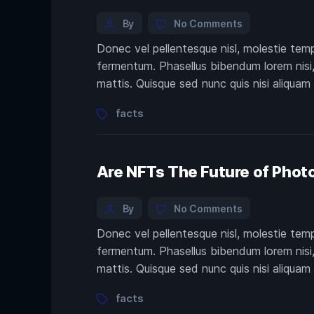
Categories
Post
on
By
No Comments
How
author
Donec vel pellentesque nisl, molestie tem
Crypto
fermentum. Phasellus bibendum lorem nisi, 
Enables
Economic
mattis. Quisque sed nunc quis nisi aliquam
Freedom
Tags
facts
Are NFTs The Future of Phot
Categories
Post
on
By
No Comments
Are
author
Donec vel pellentesque nisl, molestie tem
NFTs
fermentum. Phasellus bibendum lorem nisi, 
The
Future
mattis. Quisque sed nunc quis nisi aliquam
of
Photography?
Tags
facts