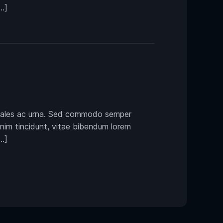
…]
 sodales ac urna. Sed commodo semper
enim tincidunt, vitae bibendum lorem
…]