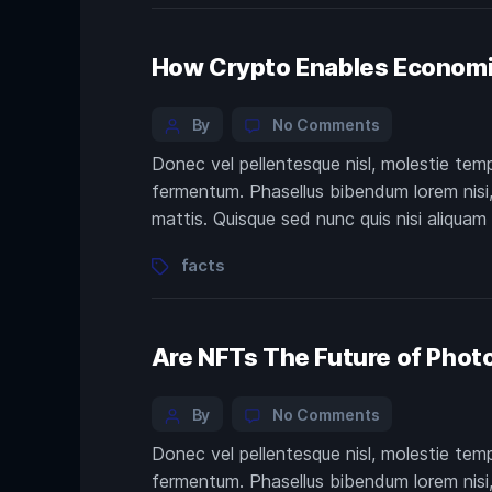
How Crypto Enables Econom
Categories
Post
on
By
No Comments
How
author
Donec vel pellentesque nisl, molestie tem
Crypto
fermentum. Phasellus bibendum lorem nisi, 
Enables
Economic
mattis. Quisque sed nunc quis nisi aliquam
Freedom
Tags
facts
Are NFTs The Future of Phot
Categories
Post
on
By
No Comments
Are
author
Donec vel pellentesque nisl, molestie tem
NFTs
fermentum. Phasellus bibendum lorem nisi, 
The